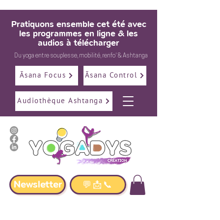
Pratiquons ensemble cet été avec
les programmes en ligne & les
audios à télécharger
Du
yoga
entre
souplesse
,
mobilité
,
renfo
' &
Ashtanga
Āsana Focus
Āsana Control
Audiothèque Ashtanga
Newsletter
💬📩📞