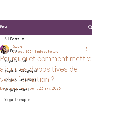
Post
All Posts
Gladys
All Posts
11 sept. 2024
4 min de lecture
Pourquoi et comment mettre
Yoga & Sport
à jour les diapositives de
Yoga & Pédagogie
votre formation ?
Yoga & Réflexions
Dernière mise à jour :
23 avr. 2025
Yoga postural
Yoga Thérapie