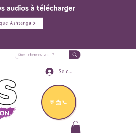
s audios à télécharger
que Ashtanga
Se connecter
💬📩📞