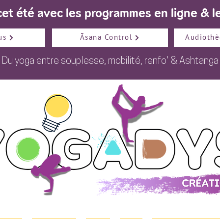
et été avec les programmes en ligne & le
us
Āsana Control
Audiothè
Du
yoga
entre
souplesse
,
mobilité
,
renfo
' &
Ashtanga