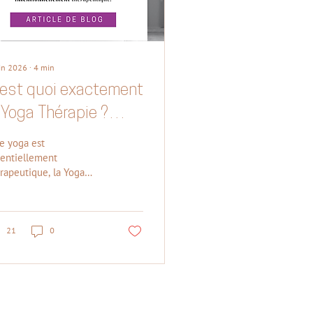
uin 2026
∙
4
min
'est quoi exactement
 Yoga Thérapie ?
ute pratique du
le yoga est
ga n'est-elle pas par
entiellement
rapeutique, la Yoga
ssence
rapie est
hérapeutique ?
entionnellement
rapeutique.
21
0