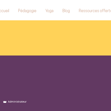
ccueil
Pédagogie
Yoga
Blog
Ressources offert
s
Administrateur