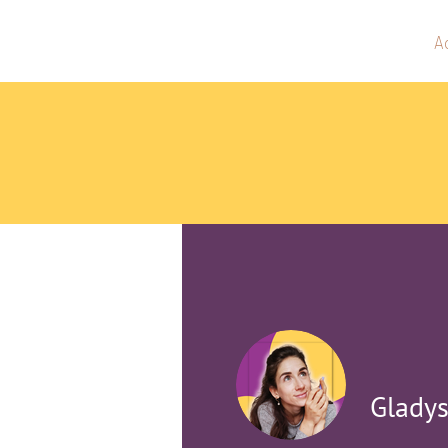
A
Glady