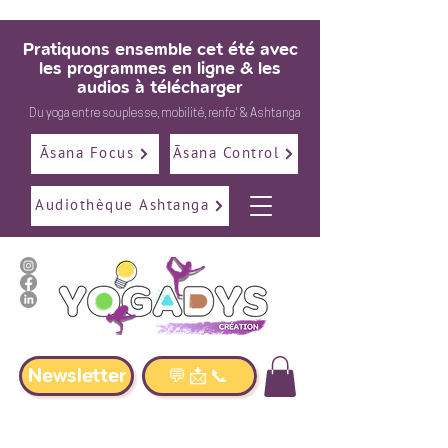
Pratiquons ensemble cet été avec
les programmes en ligne & les
audios à télécharger
Du
yoga
entre
souplesse
,
mobilité
,
renfo
' &
Ashtanga
Āsana Focus
Āsana Control
Audiothèque Ashtanga
Newsletter
💬📩📞