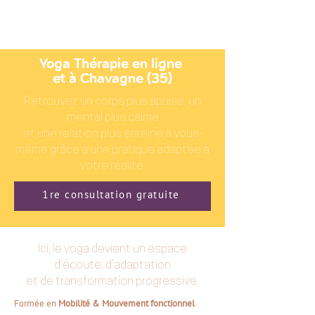
Yoga Thérapie en ligne
et à Chavagne (35)
Retrouvez un corps plus apaisé, un
mental plus calme
et une relation plus sereine à vous-
même grâce à une pratique adaptée à
votre réalité.
1re consultation gratuite
Ici, le yoga devient un espace
d’écoute, d’adaptation
et de transformation progressive.
Formée en
Mobilité & Mouvement fonctionnel