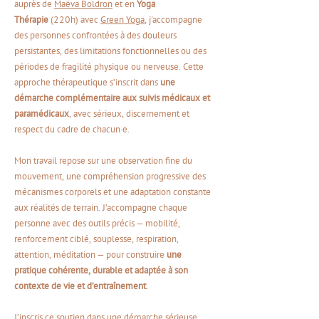
auprès de
Maëva Boldron
et
en
Yoga
Thérapie
(220h) avec
Green Yoga
, j'accompagne
des personnes confrontées à des douleurs
persistantes, des limitations fonctionnelles ou des
périodes de fragilité physique ou nerveuse. Cette
approche thérapeutique s’inscrit dans
une
démarche complémentaire aux suivis médicaux et
paramédicaux
, avec sérieux, discernement et
respect du cadre de chacun·e.
Mon travail repose sur une observation fine du
mouvement, une compréhension progressive des
mécanismes corporels et une adaptation constante
aux réalités de terrain. J’accompagne chaque
personne avec des outils précis — mobilité,
renforcement ciblé, souplesse, respiration,
attention, méditation — pour construire
une
pratique cohérente, durable et adaptée à son
contexte de vie et d’entraînement
.
J’inscris ce soutien dans une démarche sérieuse,