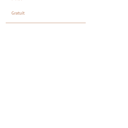
Gratuit
Partager
Rejoindre