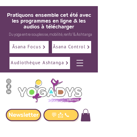
Pratiquons ensemble cet été avec
les programmes en ligne & les
audios à télécharger
Du
yoga
entre
souplesse
,
mobilité
,
renfo
' &
Ashtanga
Āsana Focus
Āsana Control
Audiothèque Ashtanga
Newsletter
💬📩📞