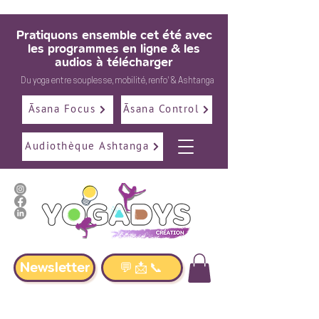
Pratiquons ensemble cet été avec
les programmes en ligne & les
audios à télécharger
Du
yoga
entre
souplesse
,
mobilité
,
renfo
' &
Ashtanga
Āsana Focus
Āsana Control
Audiothèque Ashtanga
Newsletter
💬📩📞