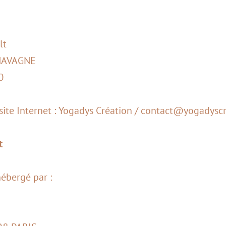
lt
CHAVAGNE
0
 site Internet : Yogadys Création / contact@yogadysc
t
hébergé par :