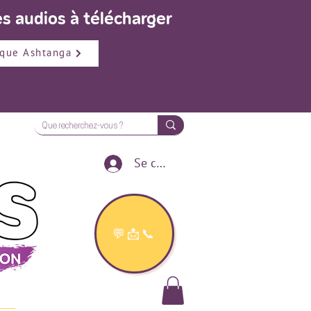
s audios à télécharger
que Ashtanga
Se connecter
💬📩📞