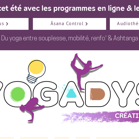
et été avec les programmes en ligne & le
us
Āsana Control
Audiothè
Du
yoga
entre
souplesse
,
mobilité
,
renfo
' &
Ashtanga