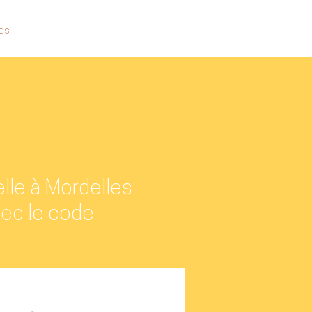
es
elle à Mordelles
ec le code