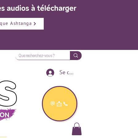
s audios à télécharger
que Ashtanga
Se connecter
💬📩📞