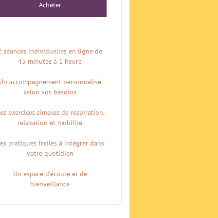
Acheter
2 séances individuelles en ligne de
45 minutes à 1 heure
Un accompagnement personnalisé
selon vos besoins
es exercices simples de respiration,
relaxation et mobilité
es pratiques faciles à intégrer dans
votre quotidien
Un espace d’écoute et de
bienveillance