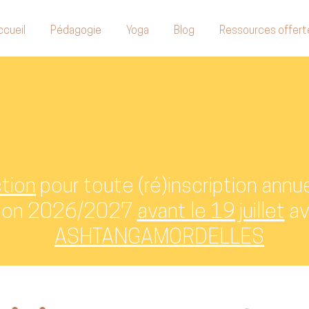
ccueil
Pédagogie
Yoga
Blog
Ressources offert
tion
pour toute (ré)inscription annu
aison 2026/2027
avant le 19 juillet
av
ASHTANGAMORDELLES