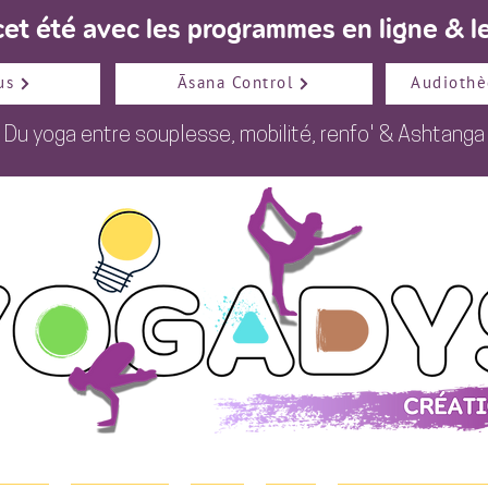
et été avec les programmes en ligne & le
us
Āsana Control
Audiothè
Du
yoga
entre
souplesse
,
mobilité
,
renfo
' &
Ashtanga