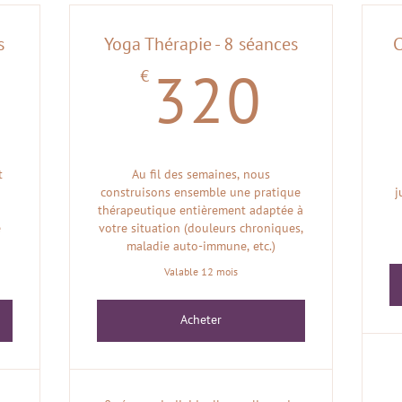
s
Yoga Thérapie - 8 séances
C
€
220€
320
320
t
Au fil des semaines, nous
construisons ensemble une pratique
j
thérapeutique entièrement adaptée à
e
votre situation (douleurs chroniques,
maladie auto-immune, etc.)
Valable 12 mois
Acheter