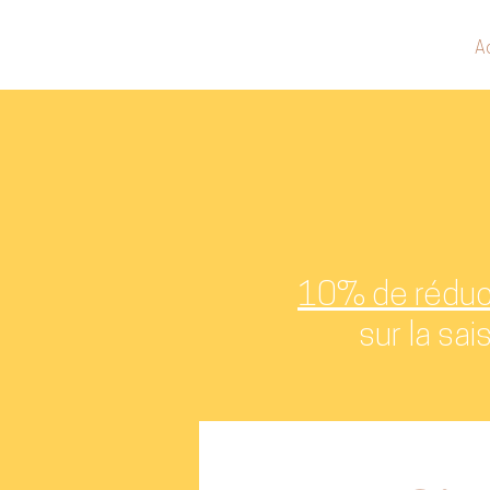
A
10% de réduc
sur la s