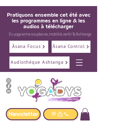
Pratiquons ensemble cet été avec
les programmes en ligne & les
audios à télécharger
Du
yoga
entre
souplesse
,
mobilité
,
renfo
' &
Ashtanga
Āsana Focus
Āsana Control
Audiothèque Ashtanga
Newsletter
💬📩📞